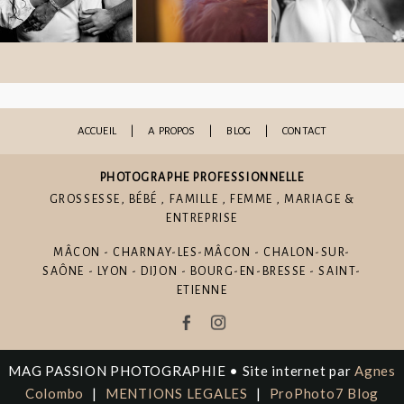
ACCUEIL
|
A PROPOS
|
BLOG
|
CONTACT
PHOTOGRAPHE PROFESSIONNELLE
GROSSESSE
,
BÉBÉ
,
FAMILLE
,
FEMME
,
MARIAGE
&
ENTREPRISE
MÂCON - CHARNAY-LES-MÂCON - CHALON-SUR-
SAÔNE - LYON - DIJON - BOURG-EN-BRESSE - SAINT-
ETIENNE
MAG PASSION PHOTOGRAPHIE • Site internet par
Agnes
Colombo
|
MENTIONS LEGALES
|
ProPhoto7 Blog