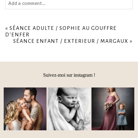
Add a comment...
Your email is
never
published or shared. Required fields
are marked *
«
SÉANCE ADULTE / SOPHIE AU GOUFFRE
D’ENFER
SÉANCE ENFANT / EXTERIEUR / MARGAUX
»
Suivez-moi sur instagram !
Post Comment