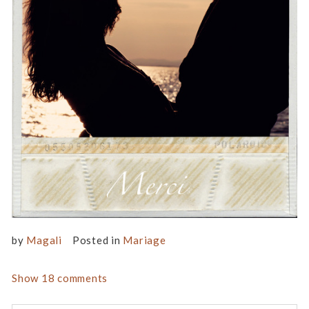
by
Magali
Posted in
Mariage
Show
18 comments