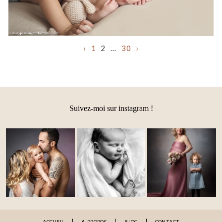
‹
1
2
…
30
›
Suivez-moi sur instagram !