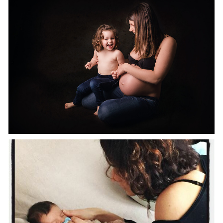
SEANCE GROSSESSE ET ENFANCE STUDIO ET
EXTERIEUR I AUREC SUR LOIRE I PHOTOGRAPHE POUR
ENFANT
PHOTOGRAPHE GROSSESSE & NAISSANCE | SEANCE
INTIME | STUDIO LUMIERE NATURELLE | LOIRE &
HAUTE-LOIRE