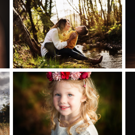
SÉANCE PHOTO FAMILLE | PHOTOGRAPHE
MÂCON | EXTERIEUR
E
SÉANCE PHOTO FAMILLE | PHOTOGRAPHE
MÂCON ENFANT | SÂONE&LOIRE