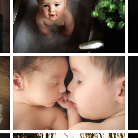
PHOTOGRAPHE MÂCON | SÉANCE PHOTO
E
ENFANT ANNIVERSAIRE | MON BÉBÉ DANS UN
ÉVIER
P
PHOTOGRAPHE NOUVEAU NÉ | LYON