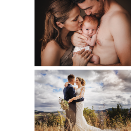
PHOTOGRAPHE BÉBÉ | NAISSANCE | LYON |
MÂCON
PHOTOGRAPHE MÂCON | MARIAGE D’AUTOMN
| CORALIE & ANTOINE