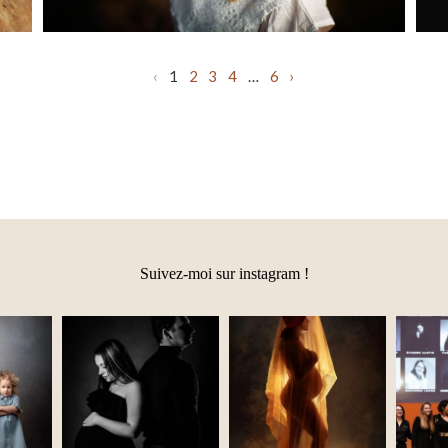
‹
1
2
3
4
…
6
›
Suivez-moi sur instagram !