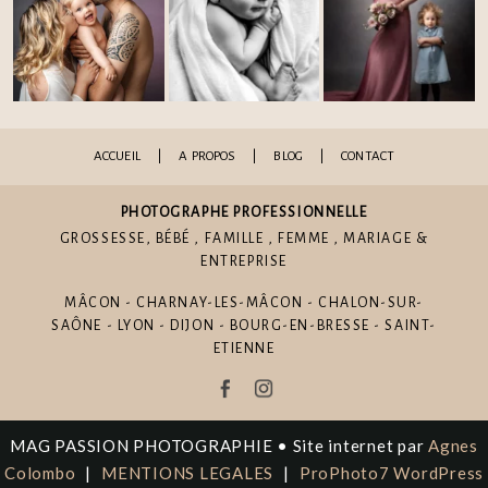
ACCUEIL
|
A PROPOS
|
BLOG
|
CONTACT
PHOTOGRAPHE PROFESSIONNELLE
GROSSESSE
,
BÉBÉ
,
FAMILLE
,
FEMME
,
MARIAGE
&
ENTREPRISE
MÂCON - CHARNAY-LES-MÂCON - CHALON-SUR-
SAÔNE - LYON - DIJON - BOURG-EN-BRESSE - SAINT-
ETIENNE
MAG PASSION PHOTOGRAPHIE • Site internet par
Agnes
Colombo
|
MENTIONS LEGALES
|
ProPhoto7 WordPress