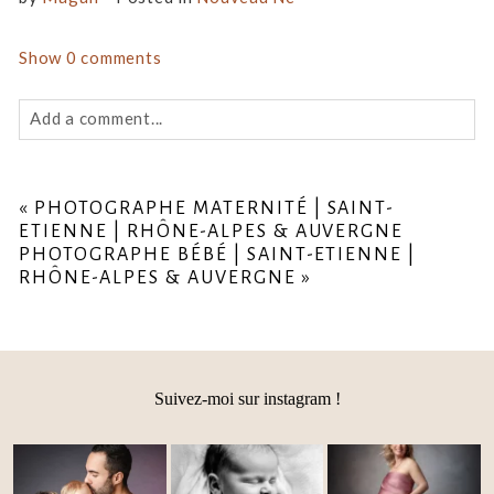
Show
0 comments
Add a comment...
Your email is
never
published or shared. Required fields
are marked *
«
PHOTOGRAPHE MATERNITÉ | SAINT-
ETIENNE | RHÔNE-ALPES & AUVERGNE
PHOTOGRAPHE BÉBÉ | SAINT-ETIENNE |
RHÔNE-ALPES & AUVERGNE
»
Suivez-moi sur instagram !
Post Comment