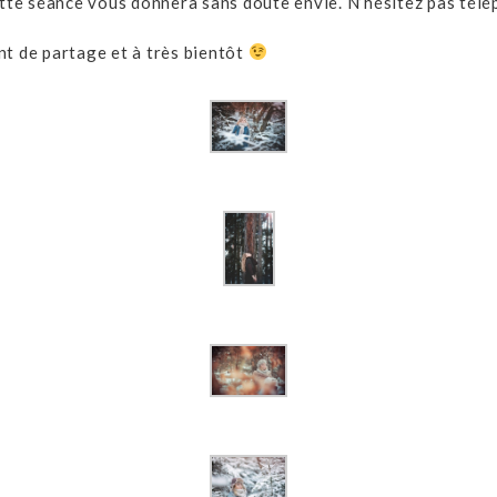
ette séance vous donnera sans doute envie. N’hésitez pas télé
nt de partage et à très bientôt