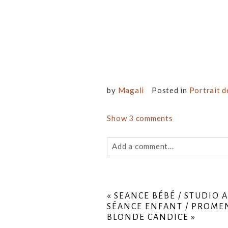
by
Magali
Posted in
Portrait 
Show
3 comments
Add a comment...
Your email is
never
published or 
«
SEANCE BÉBÉ / STUDIO A
SÉANCE ENFANT / PROMENO
BLONDE CANDICE
»
Post Comment