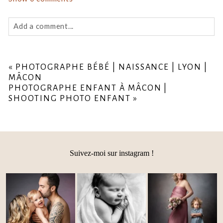
Add a comment...
Your email is
never
published or shared. Required fields
are marked *
«
PHOTOGRAPHE BÉBÉ | NAISSANCE | LYON |
MÂCON
PHOTOGRAPHE ENFANT À MÂCON |
SHOOTING PHOTO ENFANT
»
Suivez-moi sur instagram !
Post Comment