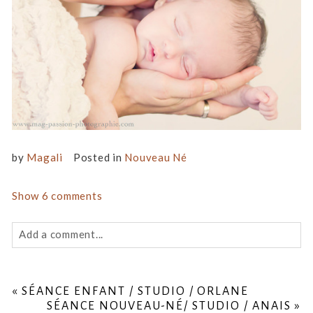
by
Magali
Posted in
Nouveau Né
Show
6 comments
Add a comment...
Your email is
never
published or shared. Required fields
are marked *
«
SÉANCE ENFANT / STUDIO / ORLANE
SÉANCE NOUVEAU-NÉ/ STUDIO / ANAIS
»