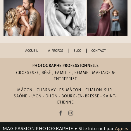
ACCUEIL
|
A PROPOS
|
BLOG
|
CONTACT
PHOTOGRAPHE PROFESSIONNELLE
GROSSESSE
,
BÉBÉ
,
FAMILLE
,
FEMME
,
MARIAGE
&
ENTREPRISE
MÂCON - CHARNAY-LES-MÂCON - CHALON-SUR-
SAÔNE - LYON - DIJON - BOURG-EN-BRESSE - SAINT-
ETIENNE
MAG PASSION PHOTOGRAPHIE • Site internet par
Agnes