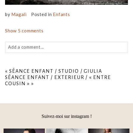
by
Magali
Posted in
Enfants
Show
5 comments
Add a comment...
Your email is
never
published or shared. Required fields
are marked *
«
SÉANCE ENFANT / STUDIO / GIULIA
SÉANCE ENFANT / EXTERIEUR / « ENTRE
COUSIN »
»
Suivez-moi sur instagram !
Post Comment