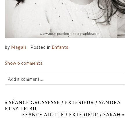
by
Magali
Posted in
Enfants
Show
6 comments
Add a comment...
Your email is
never
published or shared. Required fields
are marked *
«
SÉANCE GROSSESSE / EXTERIEUR / SANDRA
ET SA TRIBU
SÉANCE ADULTE / EXTERIEUR / SARAH
»