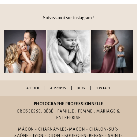
Suivez-moi sur instagram !
Post Comment
ACCUEIL
|
A PROPOS
|
BLOG
|
CONTACT
PHOTOGRAPHE PROFESSIONNELLE
GROSSESSE
,
BÉBÉ
,
FAMILLE
,
FEMME
,
MARIAGE
&
ENTREPRISE
MÂCON - CHARNAY-LES-MÂCON - CHALON-SUR-
SAÔNE - LYON - DIJON - BOURG-EN-BRESSE - SAINT-