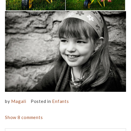
by
Magali
Posted in
Enfants
Show
8 comments