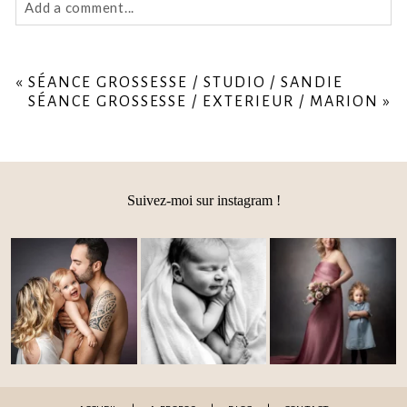
Add a comment...
Your email is
never
published or shared. Required fields
are marked *
«
SÉANCE GROSSESSE / STUDIO / SANDIE
SÉANCE GROSSESSE / EXTERIEUR / MARION
»
Suivez-moi sur instagram !
Post Comment