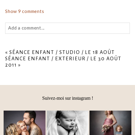
Show
9 comments
Add a comment...
Your email is
never
published or shared. Required fields
are marked *
«
SÉANCE ENFANT / STUDIO / LE 18 AOÛT
SÉANCE ENFANT / EXTERIEUR / LE 30 AOÛT
2011
»
Suivez-moi sur instagram !
Post Comment