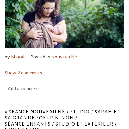
by
Magali
Posted in
Nouveau Né
Show
2 comments
Add a comment...
Your email is
never
published or shared. Required fields
are marked *
«
SÉANCE NOUVEAU NÉ / STUDIO / SARAH ET
SA GRANDE SOEUR NINON /
SÉANCE ENFANTS / STUDIO ET EXTERIEUR /