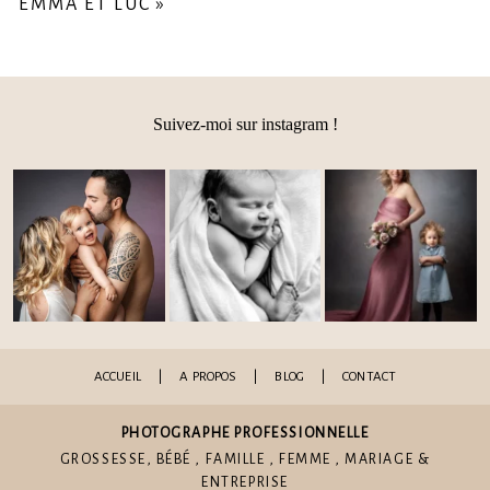
EMMA ET LUC
»
Suivez-moi sur instagram !
Post Comment
ACCUEIL
|
A PROPOS
|
BLOG
|
CONTACT
PHOTOGRAPHE PROFESSIONNELLE
GROSSESSE
,
BÉBÉ
,
FAMILLE
,
FEMME
,
MARIAGE
&
ENTREPRISE