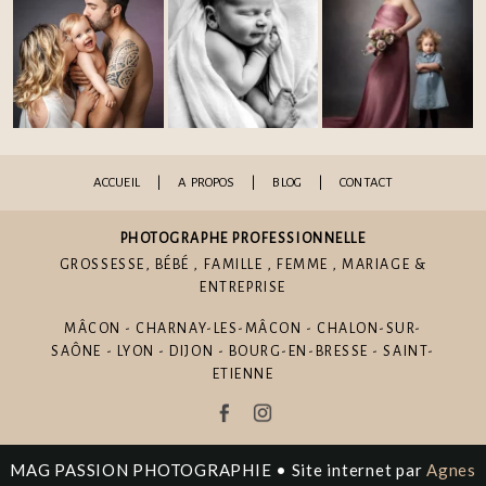
ACCUEIL
|
A PROPOS
|
BLOG
|
CONTACT
PHOTOGRAPHE PROFESSIONNELLE
GROSSESSE
,
BÉBÉ
,
FAMILLE
,
FEMME
,
MARIAGE
&
ENTREPRISE
MÂCON - CHARNAY-LES-MÂCON - CHALON-SUR-
SAÔNE - LYON - DIJON - BOURG-EN-BRESSE - SAINT-
ETIENNE
MAG PASSION PHOTOGRAPHIE • Site internet par
Agnes