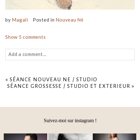
by
Magali
Posted in
Nouveau Né
Show
5 comments
Add a comment...
Your email is
never
published or shared. Required fields
are marked *
«
SÉANCE NOUVEAU NE / STUDIO
SÉANCE GROSSESSE / STUDIO ET EXTERIEUR
»
Suivez-moi sur instagram !
Post Comment