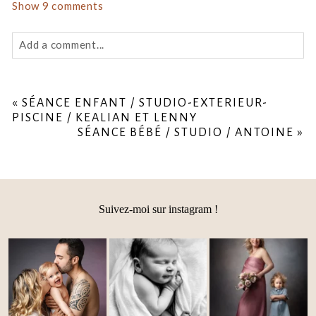
Show
9 comments
Add a comment...
Your email is
never
published or shared. Required fields
are marked *
«
SÉANCE ENFANT / STUDIO-EXTERIEUR-
PISCINE / KEALIAN ET LENNY
SÉANCE BÉBÉ / STUDIO / ANTOINE
»
Suivez-moi sur instagram !
Post Comment