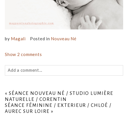
by
Magali
Posted in
Nouveau Né
Show
2 comments
Add a comment...
Your email is
never
published or shared. Required fields
are marked *
«
SÉANCE NOUVEAU NÉ / STUDIO LUMIÈRE
NATURELLE / CORENTIN
SÉANCE FÉMININE / EXTERIEUR / CHLOÉ /
AUREC SUR LOIRE
»