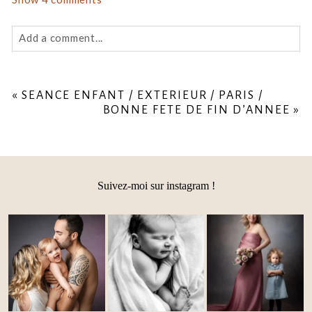
Add a comment...
Your email is
never
published or shared. Required fields
are marked *
«
SEANCE ENFANT / EXTERIEUR / PARIS /
BONNE FETE DE FIN D’ANNEE
»
Suivez-moi sur instagram !
Post Comment