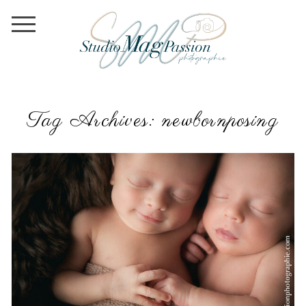
Tag Archives:
newbornposing
PHOTOGRAPHE BÉBÉ | SAINT-ETIENNE | RHÔNE-ALPES
& AUVERGNE