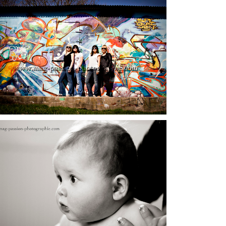
SÉANCE » ENTRE COP’S » / EXTERIEUR /
ANNIVERSAIRE DE VICTOIRE
SÉANCE BÉBÉ / STUDIO /