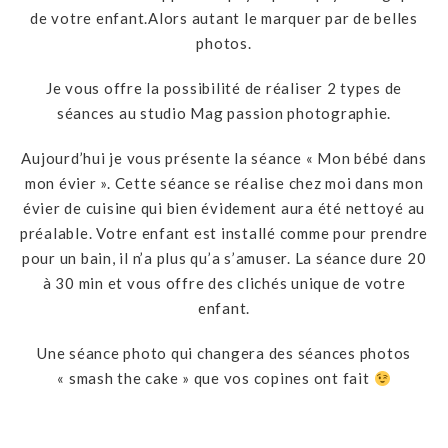
Votre bébé a un an, je vous vois déjà vous dire … oh
lalalala j’ai pas vu cette année passer
Toute la famille
vous demande , on lui prend quoi pour son anniversaire ?
Ne cherchez plus, j’ai le meilleur cadeau au monde : une
séance photo.
Pourquoi réaliser un shooting pour les 1 an de mon
bébé. Parce que 1 an ça passe vite et que c’est une année
clef dans le développement physique et psychologique
de votre enfant.Alors autant le marquer par de belles
photos.
Je vous offre la possibilité de réaliser 2 types de
séances au studio Mag passion photographie.
Aujourd’hui je vous présente la séance « Mon bébé dans
mon évier ». Cette séance se réalise chez moi dans mon