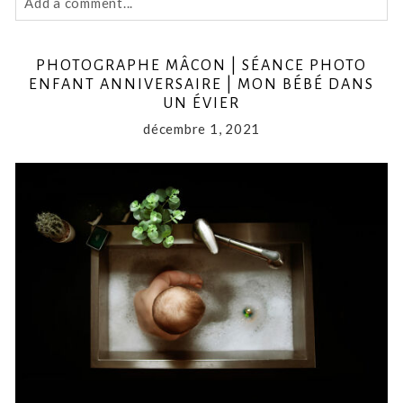
comme Facebook et
, vous y verrez des
instagram
nouveautés et des aperçus de séance photo
Merci pour votre confiance et à très vite
à
, Lyon ou ailleurs
Mâcon
by
Magali
Posted in
Portrait
Show
1 comment
Add a comment...
Your email is
never
published or shared. Required fields
PHOTOGRAPHE MÂCON | SÉANCE PHOTO
are marked *
ENFANT ANNIVERSAIRE | MON BÉBÉ DANS
UN ÉVIER
décembre 1, 2021